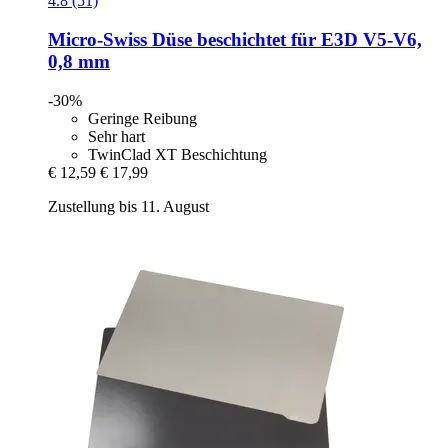
4.8 (51)
Micro-Swiss
Düse beschichtet für E3D V5-​V6,
0,8 mm
-30%
Geringe Reibung
Sehr hart
TwinClad XT Beschichtung
€ 12,59
€ 17,99
Zustellung bis 11. August